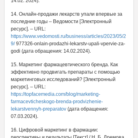
14.02. 2024).
14. Онлайн-продажи лекарств упали впервые за
последние годы – Ведомости [Электронный
ресурс]. – URL:
https://www.vedomosti.ru/business/articles/2023/05/2
9/
977326-onlain-prodazhi-lekarstv-upali-vpervie-za-
godi (дата обращения: 14.02.2024).
15. Маркетинг фармацевтического бренда. Как
эффективно продвигать препараты с помощью
маркетинговых исследований? [Электронный
ресурс]. – URL:
https://topfacemedia.com/blog/marketing-
farmacevticheskogo-brenda-prodvizhenie-
lekarstvennyh-preparatov
(дата обращения:
07.03.2024).
16. Цифровой маркетинг в фармации:
перспективы и результаты [Текст] / Н. Б. Дремова,