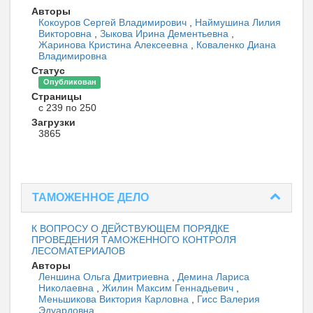
Авторы
Кокоуров Сергей Владимирович
,
Наймушина Лилия
Викторовна
,
Зыкова Ирина Дементьевна
,
Жаринова Кристина Алексеевна
,
Коваленко Диана
Владимировна
Статус
Опубликован
Страницы
с 239 по 250
Загрузки
3865
ТАМОЖЕННОЕ ДЕЛО
К ВОПРОСУ О ДЕЙСТВУЮЩЕМ ПОРЯДКЕ
ПРОВЕДЕНИЯ ТАМОЖЕННОГО КОНТРОЛЯ
ЛЕСОМАТЕРИАЛОВ
Авторы
Леншина Ольга Дмитриевна
,
Демина Лариса
Николаевна
,
Жилин Максим Геннадьевич
,
Меньшикова Виктория Карловна
,
Гиcc Валерия
Эдуардовна