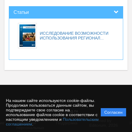
Статьи
ИССЛЕДОВАНИЕ ВОЗМОЖНОСТИ
ИСПОЛЬЗОВАНИЯ РЕГИОНАЛ...
На нашем сайте используются cookie-файлы.
Продолжая пользоваться данным сайтом, вы
подтверждаете свое согласие на
© tsfi-mag.ru
Согласен
Политика
использование файлов cookie в соответствии с
защиты и
настоящим уведомлением и
Пользовательским
Powered by
ие
обработки
Поддержка
И
соглашением
.
Editorum,
2026
персональных