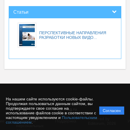
Статьи
ПЕРСПЕКТИВНЫЕ НАПРАВЛЕНИЯ
РАЗРАБОТКИ НОВЫХ ВИДО...
На нашем сайте используются cookie-файлы.
Продолжая пользоваться данным сайтом, вы
подтверждаете свое согласие на
© tsfi-mag.ru
Согласен
Политика
использование файлов cookie в соответствии с
защиты и
настоящим уведомлением и
Пользовательским
Powered by
ие
обработки
Поддержка
И
соглашением
.
Editorum,
2026
персональных