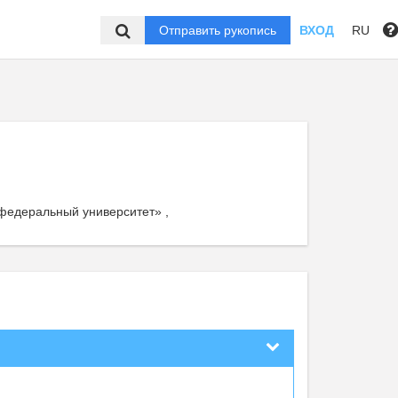
Отправить рукопись
ВХОД
RU
федеральный университет» ,